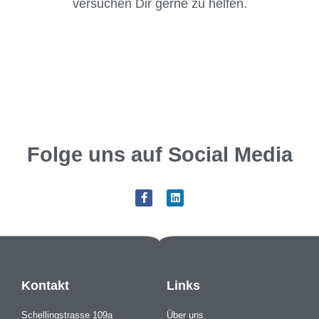
versuchen Dir gerne zu helfen.
Folge uns auf Social Media
F
L
a
i
c
n
e
k
b
e
o
d
o
i
k
n
-
Kontakt
Links
f
Schellingstrasse 109a
Über uns